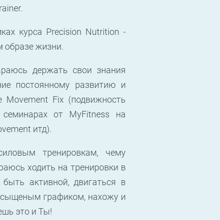
ainer.
х курса Precision Nutrition -
м образе жизни.
араюсь держать свои знания
ие постоянному развитию и
 Movement Fix (подвижность
 семинарах от MyFitness на
ovement итд).
силовым тренировкам, чему
раюсь ходить на тренировки в
быть активной, двигаться в
насыщеным графиком, нахожу и
шь это и Ты!