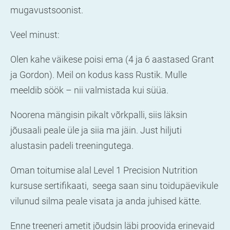
mugavustsoonist.
Veel minust:
Olen kahe väikese poisi ema (4 ja 6 aastased Grant
ja Gordon). Meil on kodus kass Rustik. Mulle
meeldib söök – nii valmistada kui süüa.
Noorena mängisin pikalt võrkpalli, siis läksin
jõusaali peale üle ja siia ma jäin. Just hiljuti
alustasin padeli treeningutega.
Oman toitumise alal Level 1 Precision Nutrition
kursuse sertifikaati, seega saan sinu toidupäevikule
vilunud silma peale visata ja anda juhised kätte.
Enne treeneri ametit jõudsin läbi proovida erinevaid