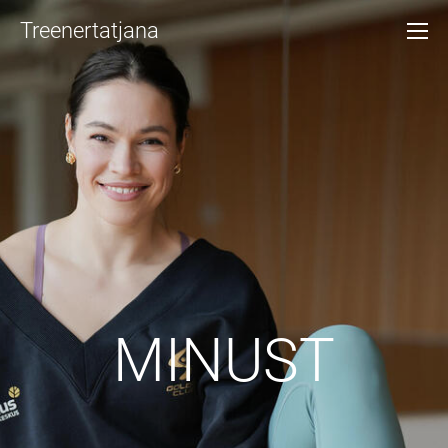
Treenertatjana
MINUST