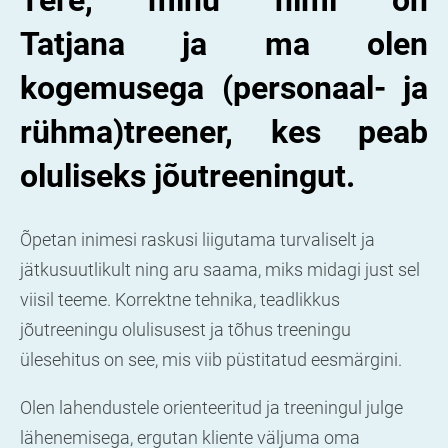
Tere, minu nimi on
Tatjana
ja ma olen
kogemusega (personaal- ja
rühma)treener, kes peab
oluliseks jõutreeningut.
Õpetan inimesi raskusi liigutama turvaliselt ja
jätkusuutlikult ning aru saama, miks midagi just sel
viisil teeme. Korrektne tehnika, teadlikkus
jõutreeningu olulisusest ja tõhus treeningu
ülesehitus on see, mis viib püstitatud eesmärgini.
Olen lahendustele orienteeritud ja treeningul julge
lähenemisega, ergutan kliente väljuma oma