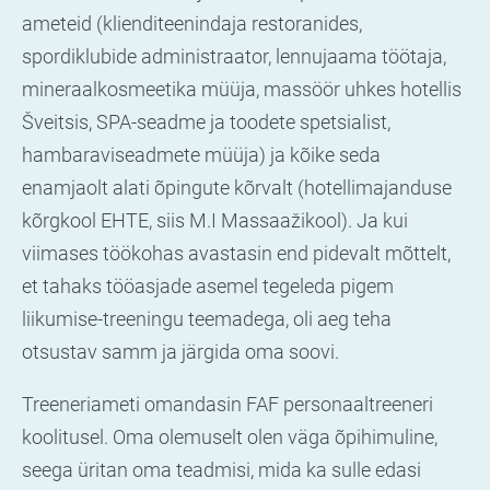
ameteid (klienditeenindaja restoranides,
spordiklubide administraator, lennujaama töötaja,
mineraalkosmeetika müüja, massöör uhkes hotellis
Šveitsis, SPA-seadme ja toodete spetsialist,
hambaraviseadmete müüja) ja kõike seda
enamjaolt alati õpingute kõrvalt (hotellimajanduse
kõrgkool EHTE, siis M.I Massaažikool). Ja kui
viimases töökohas avastasin end pidevalt mõttelt,
et tahaks tööasjade asemel tegeleda pigem
liikumise-treeningu teemadega, oli aeg teha
otsustav samm ja järgida oma soovi.
Treeneriameti omandasin FAF personaaltreeneri
koolitusel.
Oma olemuselt olen väga õpihimuline,
seega üritan oma teadmisi, mida ka sulle edasi