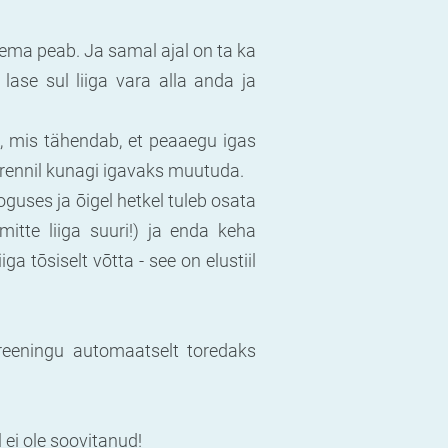
lema peab. Ja samal ajal on ta ka
lase sul liiga vara alla anda ja
s, mis tähendab, et peaaegu igas
 trennil kunagi igavaks muutuda.
oguses ja ōigel hetkel tuleb osata
itte liiga suuri!) ja enda keha
ga tōsiselt vōtta - see on elustiil
reeningu automaatselt toredaks
l ei ole soovitanud!