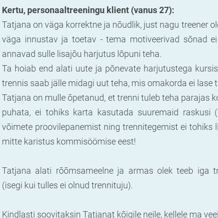
Kertu, personaaltreeningu klient (vanus 27):
Tatjana on väga korrektne ja nōudlik, just nagu treener o
väga innustav ja toetav - tema motiveerivad sōnad ei 
annavad sulle lisajōu harjutus lōpuni teha.
Ta hoiab end alati uute ja pōnevate harjutustega kursi
trennis saab jälle midagi uut teha, mis omakorda ei lase
Tatjana on mulle ōpetanud, et trenni tuleb teha parajas k
puhata, ei tohiks karta kasutada suuremaid raskusi (m
vōimete proovilepanemist ning trennitegemist ei tohiks lii
mitte karistus kommisöömise eest!
Tatjana alati rōōmsameelne ja armas olek teeb iga t
(isegi kui tulles ei olnud trennituju).
Kindlasti soovitaksin Tatjanat kōigile neile, kellele ma vee