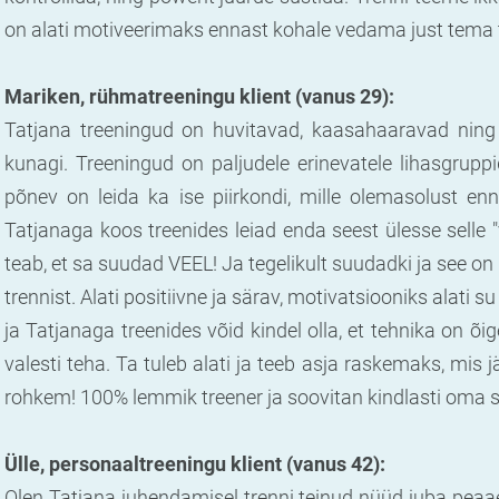
on alati motiveerimaks ennast kohale vedama just tema tr
Mariken, rühmatreeningu klient (vanus 29):
Tatjana treeningud on huvitavad, kaasahaaravad ning 
kunagi. Treeningud on paljudele erinevatele lihasgrupp
põnev on leida ka ise piirkondi, mille olemasolust enne
Tatjanaga koos treenides leiad enda seest ülesse selle 
teab, et sa suudad VEEL! Ja tegelikult suudadki ja see on
trennist. Alati positiivne ja särav, motivatsiooniks alati
ja Tatjanaga treenides võid kindel olla, et tehnika on õige
valesti teha. Ta tuleb alati ja teeb asja raskemaks, mis 
rohkem! 100% lemmik treener ja soovitan kindlasti oma sõ
Ülle, personaaltreeningu klient (vanus 42):
Olen Tatjana juhendamisel trenni teinud nüüd juba peaa