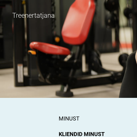
Treenertatjana
KLIE
MINUST
KLIENDID MINUST