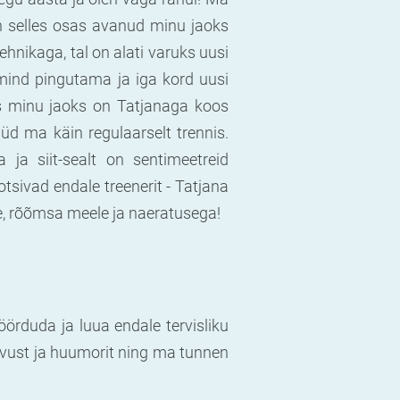
on selles osas avanud minu jaoks
hnikaga, tal on alati varuks uusi
mind pingutama ja iga kord uusi
iis minu jaoks on Tatjanaga koos
üd ma käin regulaarselt trennis.
a siit-sealt on sentimeetreid
tsivad endale treenerit - Tatjana
e, rõõmsa meele ja naeratusega!
öörduda ja luua endale tervisliku
nevust ja huumorit ning ma tunnen