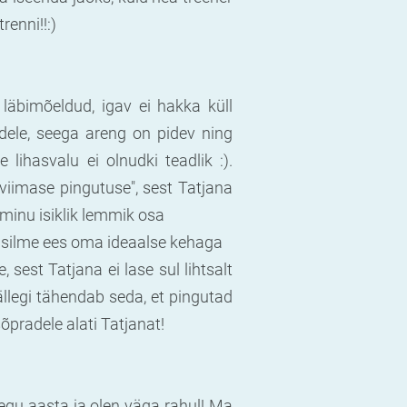
enni!!:)
läbimõeldud, igav ei hakka küll
idele, seega areng on pidev ning
 lihasvalu ei olnudki teadlik :).
"viimase pingutuse", sest Tatjana
 minu isiklik lemmik osa
 su silme ees oma ideaalse kehaga
, sest Tatjana ei lase sul lihtsalt
jällegi tähendab seda, et pingutad
pradele alati Tatjanat!
egu aasta ja olen väga rahul! Ma