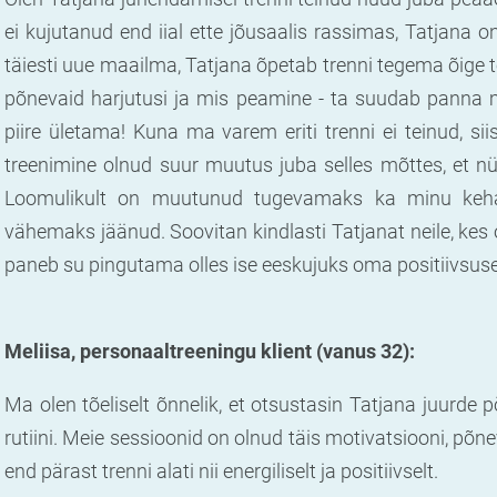
ei kujutanud end iial ette jõusaalis rassimas, Tatjana 
täiesti uue maailma, Tatjana õpetab trenni tegema õige te
põnevaid harjutusi ja mis peamine - ta suudab panna 
piire ületama! Kuna ma varem eriti trenni ei teinud, s
treenimine olnud suur muutus juba selles mõttes, et nü
Loomulikult on muutunud tugevamaks ka minu keha j
vähemaks jäänud. Soovitan kindlasti Tatjanat neile, kes o
paneb su pingutama olles ise eeskujuks oma positiivsus
Meliisa, personaaltreeningu klient (vanus 32):
Ma olen tõeliselt õnnelik, et otsustasin Tatjana juurde p
rutiini. Meie sessioonid on olnud täis motivatsiooni, põ
end pärast trenni alati nii energiliselt ja positiivselt.