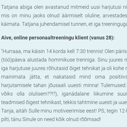
Tatjana abiga olen avastanud mitmeid uusi harjutusi n
mis on minu jaoks olnud äärmiselt oluline, arvestade
käimata. Tatjana juhendamisel tunnen, et iga treening
Aive, online personaaltreeningu klient (vanus 28):
"Hurraaa, ma käisin 14 korda kell 7:30 trennis! Olen päri
(töö)päeva alustada hommikuse trenniga. Sinu juures m
iga harjutuse juures rõhutasid õiget tehnikat ja oli kohe
mainimata jätta, et nakatasid mind oma positiiv
harjutamisele tahan jõusaali uuesti minna! Tulemused
võiks olla olulisem??!?), iganädalane liikumine su
teadmised õigest tehnikast, tekkis tahtmine uuesti ja uue
Tanja, aitäh Sulle minu motiveerimise eest! PS, tegin 1
pilti, tänu Sinule on need kõik olnud rõõmsad!