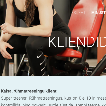
ESILEHT
MINUST
NDID MI
Kaisa, rühmatreeningu klient:
Super treener! Rühmatreeningus, kus on üle 10 inimese
kontrollida, ning powerit juurde süstida. Trenni teeme ik