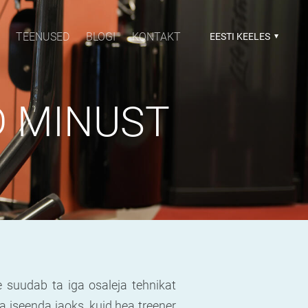
TEENUSED
BLOGI
KONTAKT
EESTI KEELES
NUST
 suudab ta iga osaleja tehnikat
ka iseenda jaoks, kuid hea treener