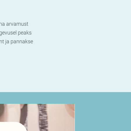
 oma arvamust
egevusel peaks
nt ja pannakse