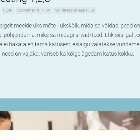
PERH
Spordimeditsiini SA
MyFitness kehaanalüüs
 selgelt meelde üks mõte - ükskõik, mida sa väidad, pead
 põhjendama, miks sa midagi arvad/teed. Ehk siis igal t
a ei hakata ehitama katusest, esialgu valatakse vundame
ui need on vajaka, variseb ka kõige ägedam katus kokku.