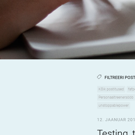
FILTREERI POST
Kõik postitused
fafp
Personaaltreenersööb
unstoppablepower
12. JAANUAR 20
Testing, 