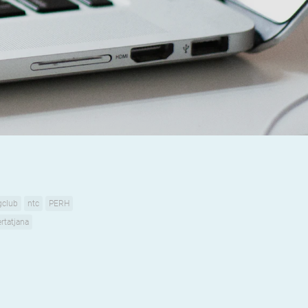
gclub
ntc
PERH
rtatjana