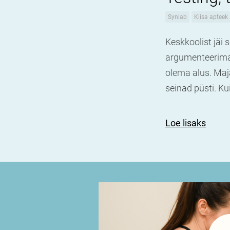
Synlab
Kiisa apteek
Keskkoolist jäi
argumenteerima,
olema alus. Maj
seinad püsti. K
Loe lisaks