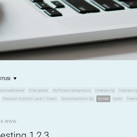
ITUSI
ersonaaltreener
Kiisa apteek
MyFitness kehaanalüüs
niketraining
niketrainin
Precision Nutrition Level 1 Coach
Spordimeditsiini SA
Synlab
tjbars
Treene
18
WWW
testing 1,2,3