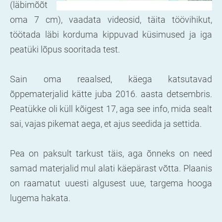
(läbimõõt
oma 7 cm), vaadata videosid, täita töövihikut,
töötada läbi korduma kippuvad küsimused ja iga
peatüki lõpus sooritada test.
Sain oma reaalsed, käega katsutavad
õppematerjalid kätte juba 2016. aasta detsembris.
Peatükke oli küll kõigest 17, aga see info, mida sealt
sai, vajas pikemat aega, et ajus seedida ja settida.
Pea on paksult tarkust täis, aga õnneks on need
samad materjalid mul alati käepärast võtta. Plaanis
on raamatut uuesti algusest uue, targema hooga
lugema
hakata.