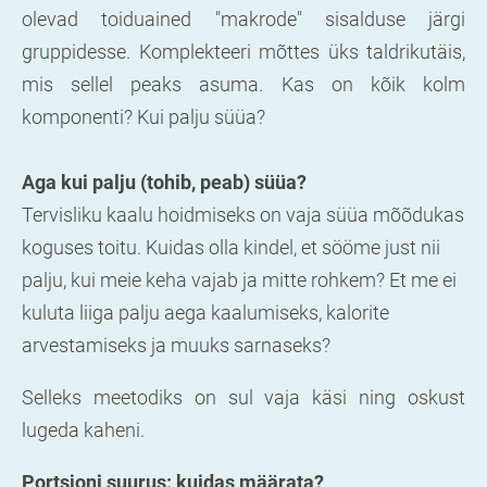
olevad toiduained "makrode" sisalduse järgi
gruppidesse. Komplekteeri mõttes üks taldrikutäis,
mis sellel peaks asuma. Kas on kõik kolm
komponenti? Kui palju süüa?
Aga kui palju (tohib, peab) süüa?
Tervisliku kaalu hoidmiseks on vaja süüa mõõdukas
koguses toitu. Kuidas olla kindel, et sööme just nii
palju, kui meie keha vajab ja mitte rohkem? Et me ei
kuluta liiga palju aega kaalumiseks, kalorite
arvestamiseks ja muuks sarnaseks?
Selleks meetodiks on sul vaja käsi ning oskust
lugeda kaheni.
Portsjoni suurus: kuidas määrata?