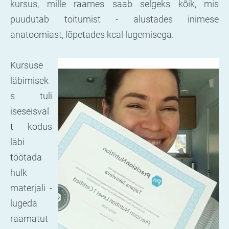
kursus, mille raames saab selgeks kõik, mis
puudutab toitumist - alustades inimese
anatoomiast, lõpetades kcal lugemisega.
Kursuse
läbimisek
s tuli
iseseisval
t kodus
läbi
töötada
hulk
materjali -
lugeda
raamatut