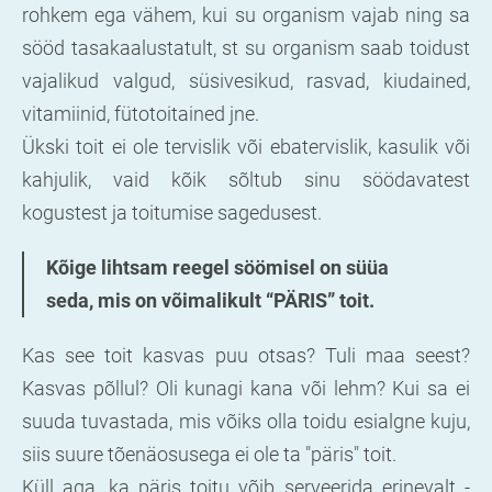
rohkem ega vähem, kui su organism vajab ning sa
sööd tasakaalustatult, st su organism saab toidust
vajalikud valgud, süsivesikud, rasvad, kiudained,
vitamiinid, fütotoitained jne.
Ükski toit ei ole tervislik või ebatervislik, kasulik või
kahjulik, vaid kõik sõltub sinu söödavatest
kogustest ja toitumise sagedusest.
Kõige lihtsam reegel söömisel on süüa
seda, mis on võimalikult “PÄRIS” toit.
Kas see toit kasvas puu otsas? Tuli maa seest?
Kasvas põllul? Oli kunagi kana või lehm? Kui sa ei
suuda tuvastada, mis võiks olla toidu esialgne kuju,
siis suure tõenäosusega ei ole ta "päris" toit.
Küll aga, ka päris toitu võib serveerida erinevalt -