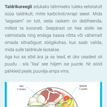
Taldrikureegli
edukaks täitmiseks tuleks eelistatult
süüa taldrikult, mitte karbi/koti/wrapi seest. Mida
"segasem" on toit, seda raskem on dešifreerida,
millest ta koosneb. Seepärast on hea sööki ise
valmistada ning endaga kaasa võtta või vähemalt
omada sõnaõigust söögikohas, kus saab valida,
mida sulle taldrikule laotakse.
Aga kui sa sõid ära ja sa tead, et üks osadest oli
puudu - siis "lisa" see hiljem ise juurde. Nt sööd
pähkleid peale, puuvilja amps vms.