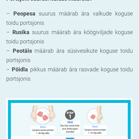
–
Peopesa
suurus määrab ära valkude koguse
toidu portsjonis
–
Rusika
suurus
määrab ära köögiviljade koguse
toidu portsjonis
–
Peotäis
määrab ära süsivesikute koguse toidu
portsjonis
–
Pöidla
pikkus määrab ära rasvade koguse toidu
portsjonis