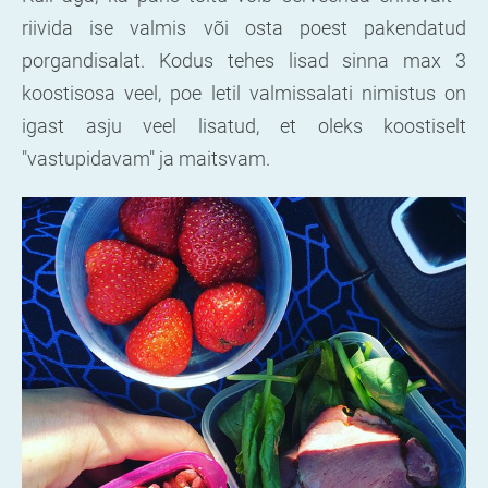
riivida ise valmis või osta poest pakendatud
porgandisalat. Kodus tehes lisad sinna max 3
koostisosa veel, poe letil valmissalati nimistus on
igast asju veel lisatud, et oleks koostiselt
"vastupidavam" ja maitsvam.