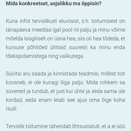
Mida konkreetset, asjalikku ma õppisin?
Kuna infot tervislikust eluviisist, s.h. toitumisest on
tänapäeva meedias igal pool nii palju ja minu võime
mõelda loogiliselt on üsna hea, siis oli hea tõdeda, et
kursuse põhitõed ühtisid suuresti ka minu enda
tõekspidamistega ning valikutega.
Süvitsi aru saada ja kinnistada teadmisi, millest toit
koosneb, ei ole kunagi liiga palju. Mida rohkem sa
süvened ja tundub, et just kui ühte ja seda sama üle
kordad, seda enam leiab see ajus oma õige koha
riiulil.
Tervislik toitumine tähendab lihtsustatult, et a ei söö