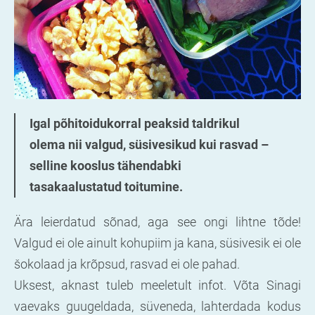
Igal põhitoidukorral peaksid taldrikul
olema nii valgud, süsivesikud kui rasvad –
selline kooslus tähendabki
tasakaalustatud toitumine.
Ära leierdatud sõnad, aga see ongi lihtne tõde!
Valgud ei ole ainult kohupiim ja kana, süsivesik ei ole
šokolaad ja krõpsud, rasvad ei ole pahad.
Uksest, aknast tuleb meeletult infot. Võta Sinagi
vaevaks guugeldada, süveneda, lahterdada kodus