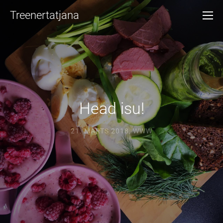
Treenertatjana
Head isu!
21. MÄRTS 2018
,
WWW